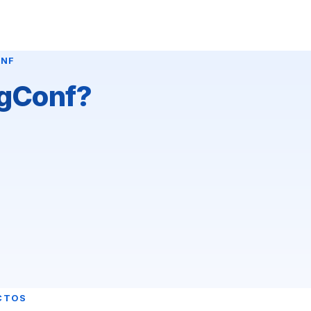
ONF
ngConf?
CTOS