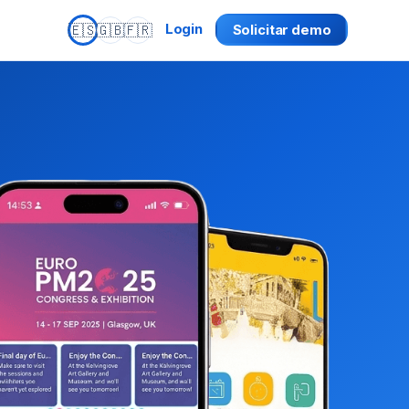
🇪🇸
🇬🇧
🇫🇷
Login
Solicitar demo