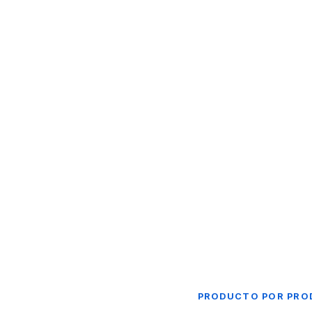
Pre-evento
1
Website
Registro y cobro
Facturación
Recepción de abstracts
PRODUCTO POR PR